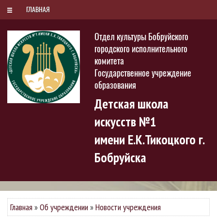
РУС
БЕЛ
ENG
Понедельник, 10 августа 2026
ГЛАВНАЯ
Отдел культуры Бобруйского
городского исполнительного
комитета
Государственное учреждение
образования
Детская школа
искусств №1
имени Е.К.Тикоцкого г.
Бобруйска
Главная
»
Об учреждении
»
Новости учреждения