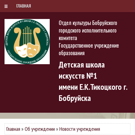
РУС
БЕЛ
ENG
Четверг, 6 августа 2026
ГЛАВНАЯ
Отдел культуры Бобруйского
городского исполнительного
комитета
Государственное учреждение
образования
Детская школа
искусств №1
имени Е.К.Тикоцкого г.
Бобруйска
Главная
»
Об учреждении
»
Новости учреждения