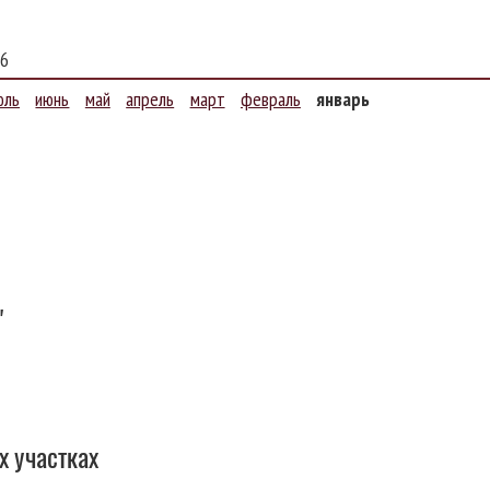
6
юль
июнь
май
апрель
март
февраль
январь
"
х участках