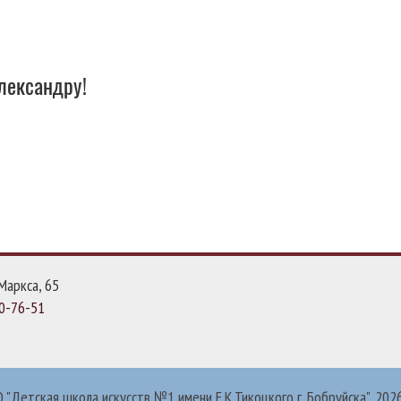
лександру!
Маркса, 65
0-76-51
 "Детская школа искусств №1 имени Е.К.Тикоцкого г. Бобруйска", 202