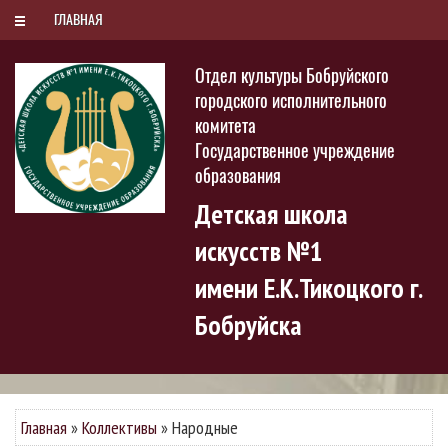
РУС
БЕЛ
ENG
Пятница, 7 августа 2026
ГЛАВНАЯ
Отдел культуры Бобруйского
городского исполнительного
комитета
Государственное учреждение
образования
Детская школа
искусств №1
имени Е.К.Тикоцкого г.
Бобруйска
Главная
»
Коллективы
»
Народные